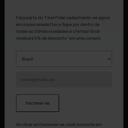
Faça parte do Time Polar cadastrando-se agora
em nossa newsletter, e fique por dentro de
todas as ótimas novidades e ofertas! Você
receberá 5% de desconto* em uma compra.
Pulseira Inferior Polar Vantage V2 (Tam.
P)
R$ 9,90
Ajuste seu relógio multiesporte premium Polar Vantage V2
para o tamanho P com esta pulseira. A pulseira é fácil de trocar
e o design exclusivo garante um ajuste perfeito ao seu pulso e
ainda mais precisão na medição de frequência cardíaca.
Tamanho:
P: circunferência do punho de 120 a 190 mm
Ao clicar em Inscrever-se, você concorda em