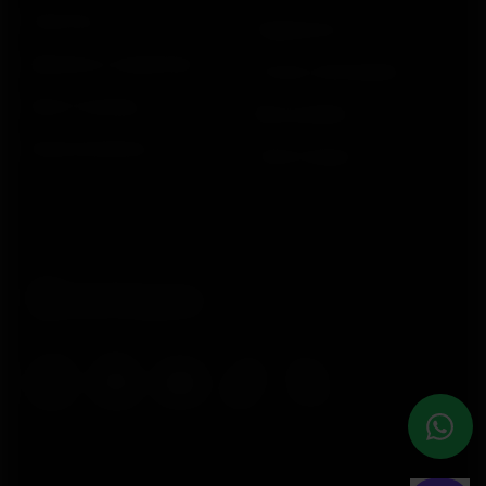
Polar Flow
Pagamentos
Aplicativos compatíveis
Trocas e devoluções
Smart Coaching
Meus pedidos
Desenvolvedores
Onde Comprar