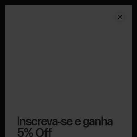
Pulseira Inferior Polar Vantage
Comprar agora
V2 (Tam. P)
Pulseira Inferior Polar Vantage V2 (Tam. P)
Inscreva-se e ganha
5% Off