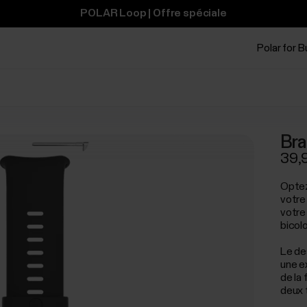
POLAR Loop | Offre spéciale
Polar for 
Bra
39,
Optez
votre
votre
bicol
Le de
une e
de la
deux t