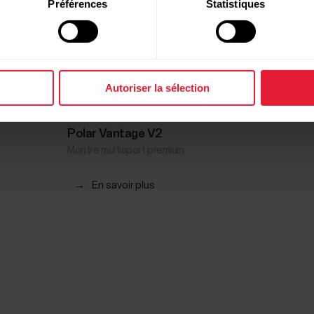
Préférences
Statistiques
Autoriser la sélection
Polar Vantage V2
Montre multisport premium
→
En savoir plus