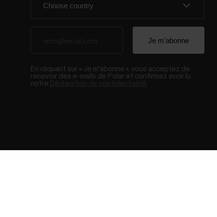
En cliquant sur « Je m'abonne », vous acceptez de
recevoir des e-mails de Polar et confirmez avoir lu
notre
Déclaration de confidentialité.
© Polar El