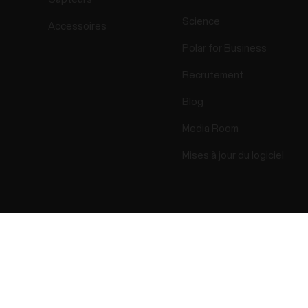
Science
Accessoires
Polar for Business
Recrutement
Blog
Media Room
Mises à jour du logiciel
Success! ##
ectro 2026 . All Rights Reserved.
Garantie
Informatio