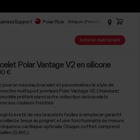
Business
Support
Polar Flow
Acheter maintenant
celet Polar Vantage V2 en silicone
90 €
 pour un nouveau bracelet et personnalisez le style de
 montre multisport premium Polar Vantage V2. Choisissez
 modèle préféré parmi notre collection de bracelets
ores aux couleurs fraîches.
sign breveté de ces bracelets faciles à remplacer garantit
xcellente tenue au poignet et une fonctionnalité de mesure
 fréquence cardiaque optimale. Chaque coffret comprend
ailles (S, M/L).