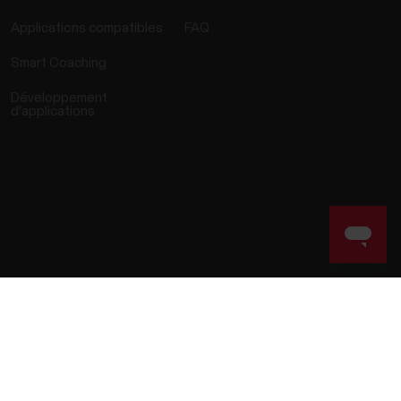
Applications compatibles
FAQ
Smart Coaching
Développement
d'applications
ns réglementaires
Déclaration d’accessibilité
Conditions