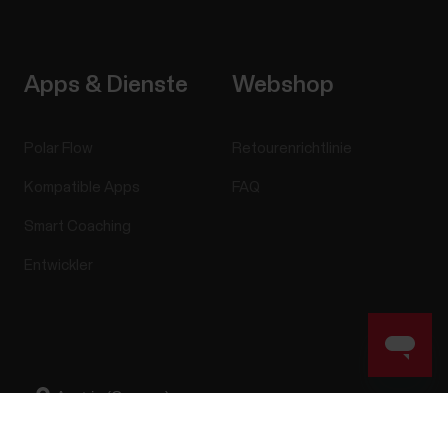
Apps & Dienste
Webshop
Polar Flow
Retourenrichtlinie
Kompatible Apps
FAQ
Smart Coaching
Entwickler
Success! ##